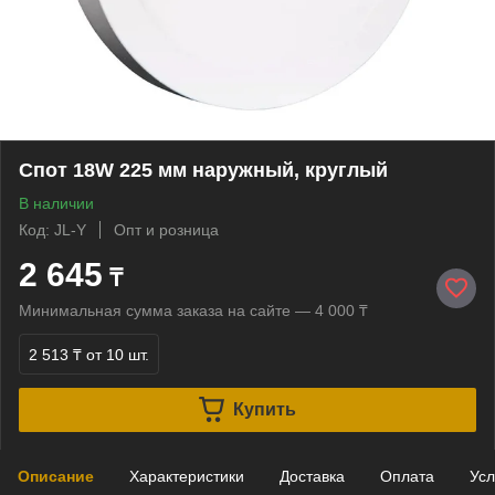
Спот 18W 225 мм наружный, круглый
В наличии
Код: JL-Y
Опт и розница
2 645
₸
Минимальная сумма заказа на сайте — 4 000 ₸
2 513 ₸
от 10 шт.
Купить
Описание
Характеристики
Доставка
Оплата
Усл