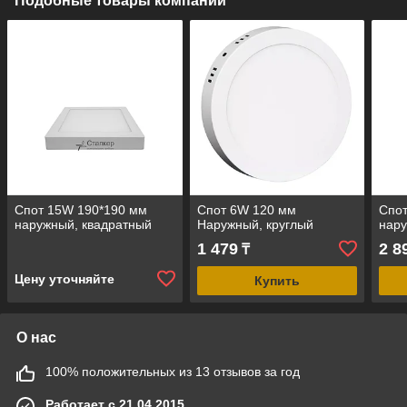
Подобные товары компании
Спот 15W 190*190 мм
Спот 6W 120 мм
Спот
наружный, квадратный
Наружный, круглый
нару
1 479
2 8
₸
Цену уточняйте
Купить
О нас
100% положительных из 13 отзывов за год
Работает с 21.04.2015