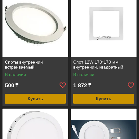
Споты внутренний
Спот 12W 170*170 мм
встраиваемый
внутрениий, квадратный
В наличии
В наличии
500
1 872
₸
₸
Купить
Купить