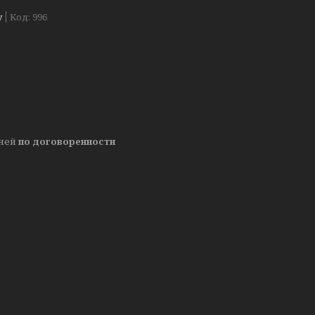
у
Код:
996
дней
по договоренности