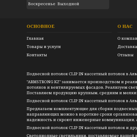
Воскресенье
Выходной
ОСНОВНОЕ
О НАС
Главная
О компа
Товары и услуги
Доставка
Контакты
Отзывы
Подвесной потолок CLIP IN кассетный потолок в Ал
"ARMSTRONG KZ" занимается производством и реал
потолков и вентилируемых фасадов. Реализуем све
Поставляем продукцию крупным, средним и мелким 
Подвесной потолок CLIP IN кассетный потолок в Ал
Предлагаем комплектующие для сборки подвесных 
направляющих можно в короткие сроки организова
надежность и скроют инженерные коммуникации, а 
Подвесной потолок CLIP IN кассетный потолок и др
Светодиодные светильники, поставляемые нашей ко