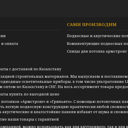
САМИ ПРОИЗВОДИМ
нии
Подвесные и акустические по
 и оплата
Комплектующие подвесных по
Спицы для потолка армстронг
маты с доставкой по Казахстану
изацией строительных материалов. Мы выпускаем и поставляем
тодиодные осветительные приборы, в том числе ультратонкие L
оптом по Казахстану и СНГ. На весь ассортимент товара предо
маты купить по выгодной цене
потолков «Армстронг» и «Грильято». С помощью потолочных п
ть легкую подвесную конструкцию практически любой сложнос
акустические и влагостойкие панели избавят от шума и сложно
угие наши товары с гарантией
мпанией, можно использовать как для внутреннего, так и для 