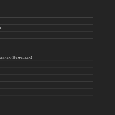
g
н
льная (Немецкая)