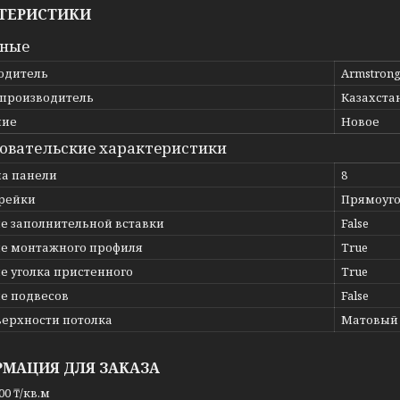
ТЕРИСТИКИ
вные
одитель
Armstron
 производитель
Казахста
ние
Новое
овательские характеристики
а панели
8
рейки
Прямоуго
е заполнительной вставки
False
е монтажного профиля
True
е уголка пристенного
True
е подвесов
False
верхности потолка
Матовый
МАЦИЯ ДЛЯ ЗАКАЗА
00 ₸/кв.м