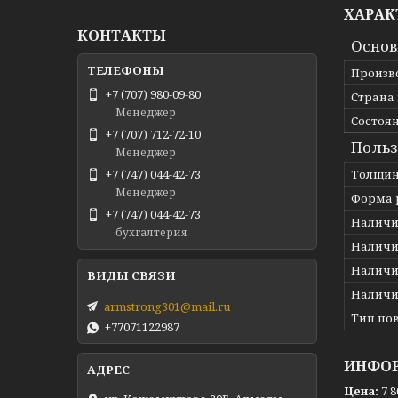
ХАРАК
КОНТАКТЫ
Осно
Произв
+7 (707) 980-09-80
Страна
Менеджер
Состоя
+7 (707) 712-72-10
Польз
Менеджер
Толщин
+7 (747) 044-42-73
Менеджер
Форма 
+7 (747) 044-42-73
Наличи
бухгалтерия
Наличи
Наличи
Наличи
armstrong301@mail.ru
Тип по
+77071122987
ИНФОР
Цена:
7 8