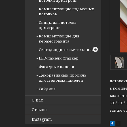
потолки армстронг
Комплектующие подвесных
потолков
Спицы для потолка
армстронг
Комплектующие для
керамогранита
Светодиодные светильники
LED-панели Сталкер
Фасадные панели
Декоративный профиль
для стеновых панелей
потолочн
в компл
Сайдинг
влагост
О нас
595*595
Отзывы
так же е
Instagram