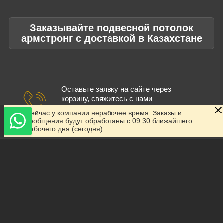
Заказывайте подвесной потолок
армстронг с доставкой в Казахстане
Оставьте заявку на сайте через
корзину, свяжитесь с нами
в WhatsApp или обращайтесь по
Сейчас у компании нерабочее время. Заказы и
телефону.
сообщения будут обработаны с 09:30 ближайшего
рабочего дня (сегодня)
Менеджер проконсультирует вас,
выполнит просчет, предложит
удобный для вас способ оплаты и
доставки.
Скрыть