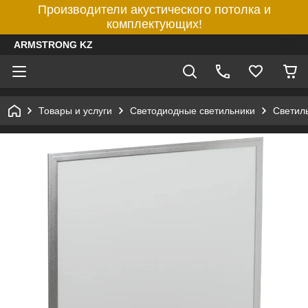
Производители акустического потолка и
комплектующих!
ARMSTRONG KZ
Товары и услуги
Светодиодные светильники
Светил