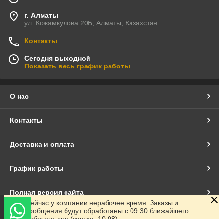
г. Алматы
ул. Кожамкулова 20Б, Алматы, Казахстан
Контакты
Сегодня выходной
Показать весь график работы
О нас
Контакты
Доставка и оплата
График работы
Полная версия сайта
Сейчас у компании нерабочее время. Заказы и
сообщения будут обработаны с 09:30 ближайшего
Сайт создан на маркетплейсе
Satu.kz
рабочего дня (завтра, 10.08)