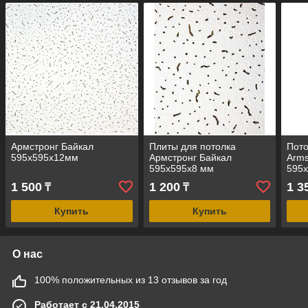
Армстронг Байкал
Плиты для потолка
Пото
595х595х12мм
Армстронг Байкал
Arms
595х595х8 мм
595х
1 500
1 200
1 3
₸
₸
Купить
Купить
О нас
100% положительных из 13 отзывов за год
Работает с 21.04.2015