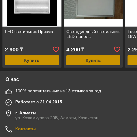
LED светильник Призма
Светодиодный светильник
Точе
LED-панель
18W
2 900
4 200
2 2
₸
₸
Купить
Купить
О нас
100% положительных из 13 отзывов за год
Работает с 21.04.2015
г. Алматы
ул. Кожамкулова 20Б, Алматы, Казахстан
Контакты