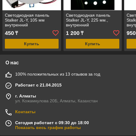
Светодиодная панель
Светодиодная панель
Свет
Stalker JL-Y, 105 мм
Stalker JL-Y, 225 мм.,
Stal
внутренний
внутренний
внут
450
1 200
950
₸
₸
Купить
Купить
О нас
100% положительных из 13 отзывов за год
Работает с 21.04.2015
г. Алматы
ул. Кожамкулова 20Б, Алматы, Казахстан
Контакты
Сегодня работает с 09:30 до 18:00
Показать весь график работы