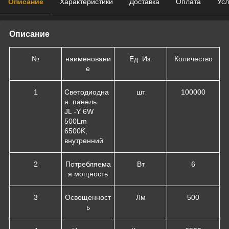
Описание
Характеристики
Доставка
Оплата
Усл
Описание
№
наименовани
Ед. Из.
Количество
е
1
Светодиодна
шт
100000
я панель
JL -Y 6W
500Lm
6500K,
внутренний
2
Потребляема
Вт
6
я мощность
3
Освещенност
Лм
500
ь