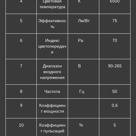
4
Цветовая
К
6500
температура
5
Эффективнос
Лм/Вт
75
ть
6
Индекс
Ра
70
цветопередач
и
7
Диапазон
В
90-265
входного
напряжения
8
Частота
Гц
50
9
Коэффициен
0,6
т мощности
10
Коэффициен
%
5
т пульсаций