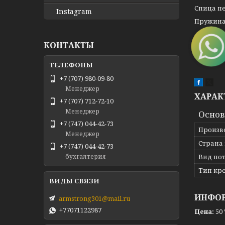
Спица пе
Instagram
Пружина 
КОНТАКТЫ
+7 (707) 980-09-80
Менеджер
ХАРАК
+7 (707) 712-72-10
Менеджер
Осно
+7 (747) 044-42-73
Произв
Менеджер
Страна
+7 (747) 044-42-73
Вид по
бухгалтерия
Тип кр
ИНФОР
armstrong301@mail.ru
+77071122987
Цена:
50 