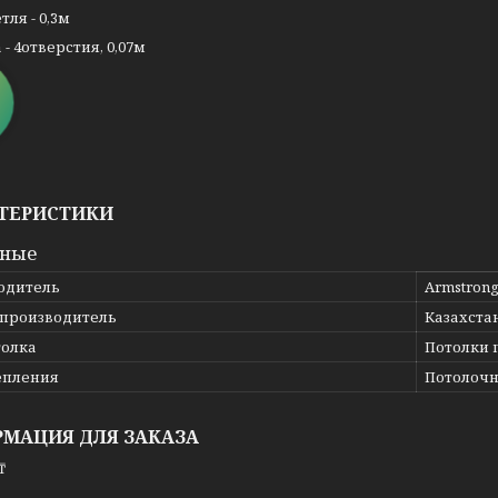
тля - 0,3м
- 4отверстия, 0,07м
ТЕРИСТИКИ
вные
одитель
Armstron
 производитель
Казахста
толка
Потолки 
епления
Потолоч
МАЦИЯ ДЛЯ ЗАКАЗА
₸