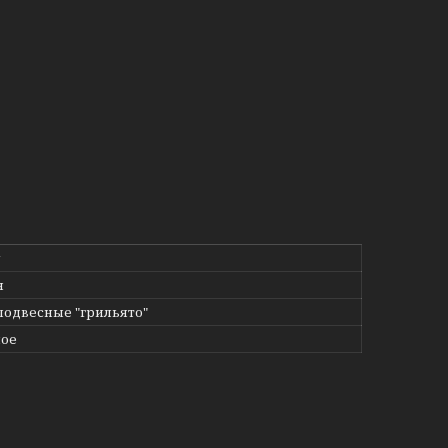
g
н
подвесные "грильято"
ное