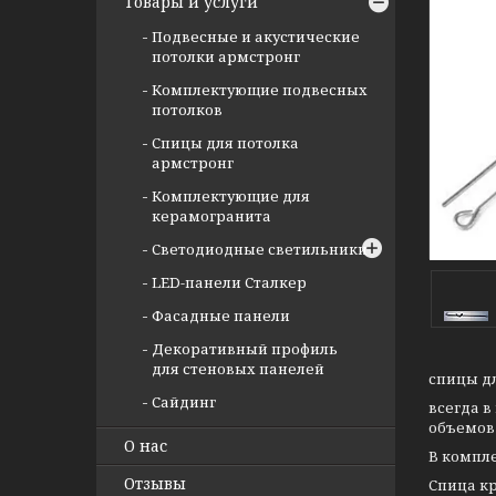
Товары и услуги
Подвесные и акустические
потолки армстронг
Комплектующие подвесных
потолков
Спицы для потолка
армстронг
Комплектующие для
керамогранита
Светодиодные светильники
LED-панели Сталкер
Фасадные панели
Декоративный профиль
для стеновых панелей
спицы дл
Сайдинг
всегда в
объемов 
О нас
В компле
Отзывы
Спица кр