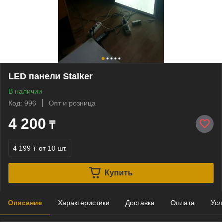
LED панели Stalker
В наличии
Код: 996
Опт и розница
4 200
₸
4 199 ₸
от 10 шт.
Купить
Описание
Характеристики
Доставка
Оплата
Усл