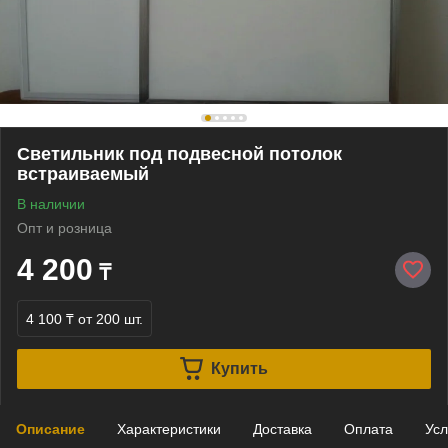
Светильник под подвесной потолок
встраиваемый
В наличии
Опт и розница
4 200
₸
4 100 ₸
от 200 шт.
Купить
Описание
Характеристики
Доставка
Оплата
Усл