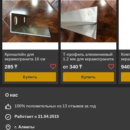
Кронштейн для
Т-профиль алюминиевый
Ком
керамогранита 16 см
1,2 мм для керамогранита
кера
285
340
940
₸
от
₸
Купить
Купить
О нас
100% положительных из 13 отзывов за год
Работает с 21.04.2015
г. Алматы