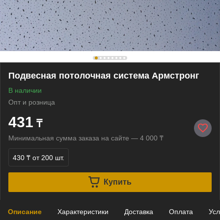
Подвесная потолочная система Армстронг
В наличии
Опт и розница
431
₸
Минимальная сумма заказа на сайте — 4 000 ₸
430 ₸
от 200 шт.
Купить
Описание
Характеристики
Доставка
Оплата
Усл