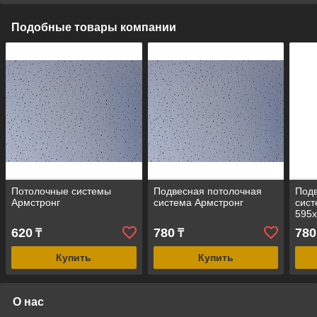
Подобные товары компании
Потолочные системы
Подвесная потолочная
Подв
Армстронг
система Армстронг
сист
595
620
780
780
₸
₸
Купить
Купить
О нас