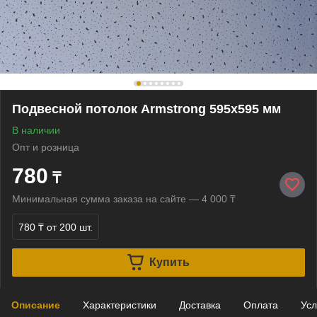
Подвесной потолок Armstrong 595х595 мм
В наличии
Опт и розница
780
₸
Минимальная сумма заказа на сайте — 4 000 ₸
780 ₸
от 200 шт.
Купить
Описание
Характеристики
Доставка
Оплата
Усл