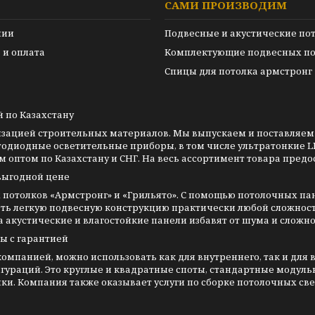
САМИ ПРОИЗВОДИМ
нии
Подвесные и акустические по
 и оплата
Комплектующие подвесных по
Спицы для потолка армстронг
 по Казахстану
изацией строительных материалов. Мы выпускаем и поставляем
тодиодные осветительные приборы, в том числе ультратонкие L
оптом по Казахстану и СНГ. На весь ассортимент товара предо
выгодной цене
потолков «Армстронг» и «Грильято». С помощью потолочных п
ть легкую подвесную конструкцию практически любой сложнос
акустические и влагостойкие панели избавят от шума и сложно
ы с гарантией
мпанией, можно использовать как для внутреннего, так и для 
ураций. Это круглые и квадратные споты, стандартные модуль
. Компания также оказывает услуги по сборке потолочных све