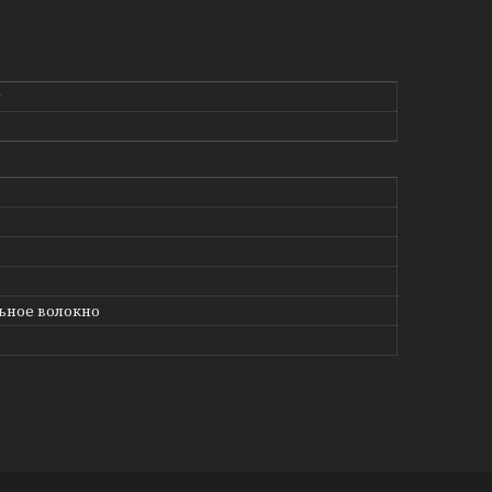
g
ьное волокно