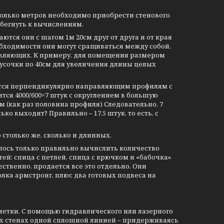
колько метров необходимо приобрести стенового
ибегнуть к вычислениям.
тся они с шагом 1м 20см друг от друга и от края
обходимости они могут сращиваться между собой.
авляющих. К примеру, для помещения размером
 кусочки по 40см для увеличения длины целых
аются перпендикулярно направляющим профилям с
ся 4000/600=7 штук с округлением в большую
м (как раз половина профиля) Следовательно, 7
ко выходит? Правильно – 17,5 штук, то есть, с
 столько же, сколько и длинных.
талось только правильно вычислить количество
ей: спица с петлей, спица с крючком и «бабочка»
ственно, продается все это отдельно. Они
олка армстронг, плюс два готовых подвеса на
зметки. С помощью гидравлического или лазерного
их стенах одной сплошной линией – придерживаясь