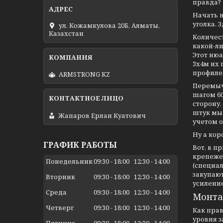
правда?
Начать н
уголка. 
ул. Кожамкулова 20Б, Алматы,
Казахстан
Количест
какой-ли
Этот ню
3х4м их 
профиле
ARMSTRONG KZ
Перемыч
шагом 60
сторону.
штук мы 
Жапаров Ерлан Куатович
учетом о
Ну а кор
ГРАФИК РАБОТЫ
Вот, в п
крепежей
Понедельник
09:30
18:00
12:30
14:00
(специал
закупают
Вторник
09:30
18:00
12:30
14:00
усиление
Среда
09:30
18:00
12:30
14:00
Монта
Четверг
09:30
18:00
12:30
14:00
Как прав
уровня 
Пятница
09:30
18:00
12:30
14:00