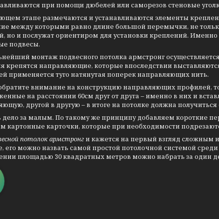
навливаются при помощи дюбелей или саморезов стеновые уголк
ующем этапе размечаются и устанавливаются элементы креплен
ние между которыми равно длине большой перемычки, не толь
, но и послужат ориентиром для установки креплений. Именно 
ые подвесы.
льнейший монтаж подвесного потолка армстронг осуществляется
ия крепятся направляющие, которые впоследствии выставляются
ей применяется туго натянутая поперек направляющих нить.
обратите внимание на конструкцию направляющих профилей, то
енные на расстоянии 60см друг от друга – именно в них и вст
ющую, другой в другую – в итоге на потолке должна получиться 
 дело за малым. По такому же принципу добавляем короткие пер
ем картонные карточки, которые при необходимости подрезаю
весной потолок армстронг
и кажется на первый взгляд сложным и
е, его можно назвать самой простой потолочной системой среди
нии площадью 30 квадратных метров можно набрать за один ден