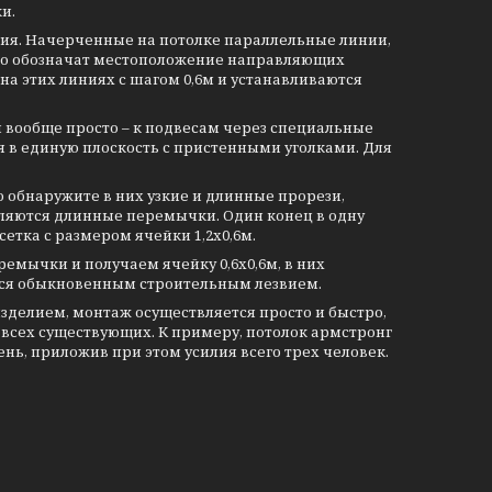
и.
ия. Начерченные на потолке параллельные линии,
ко обозначат местоположение направляющих
на этих линиях с шагом 0,6м и устанавливаются
 вообще просто – к подвесам через специальные
 в единую плоскость с пристенными уголками. Для
 обнаружите в них узкие и длинные прорези,
авляются длинные перемычки. Один конец в одну
сетка с размером ячейки 1,2х0,6м.
емычки и получаем ячейку 0,6х0,6м, в них
тся обыкновенным строительным лезвием.
зделием, монтаж осуществляется просто и быстро,
 всех существующих. К примеру, потолок армстронг
ь, приложив при этом усилия всего трех человек.