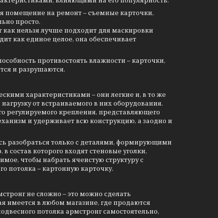
актеристиками, влияющими на его популярность:
вая помещение на ремонт – съемные карточки,
ьно просто.
г как нельзя лучше подходит для маскировки
дит как единое целое, она обеспечивает
особность противостоять влажности – карточки,
тся и разрушаются.
кими характеристиками – они легкие и, в то же
 нагрузку от встраиваемого в них оборудования.
ого регулируемого крепления, представляющего
анизм и удерживает всю конструкцию, а заодно и
лось разобраться только с деталями, формирующими
 в состав которого входят стеновые уголки,
мое, чтобы набрать ячеистую структуру с
го потолка – картонную карточку.
стронг не сложно – это можно сделать
я имеется в любом магазине, где продаются
подвесного потолка армстронг самостоятельно,