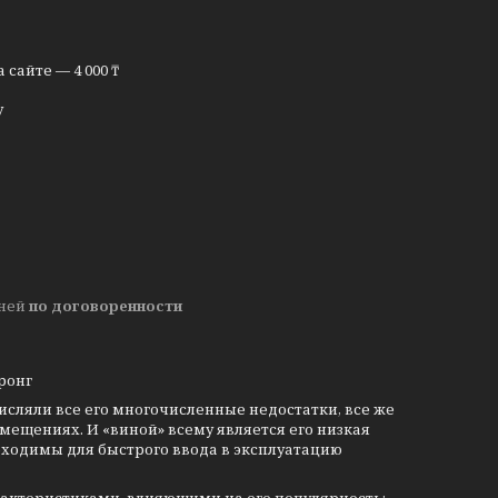
сайте — 4 000 ₸
у
дней
по договоренности
тронг
исляли все его многочисленные недостатки, все же
ещениях. И «виной» всему является его низкая
обходимы для быстрого ввода в эксплуатацию