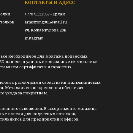
КОНТАКТЫ И АДРЕС
толки
+77071122987 - Ерлан
толков
armstrong301@mail.ru
ул. Кожамкулова 20Б
Instagram
 все необходимое для монтажа подвесных
ED-панели, и уличные консольные светильники.
ставляем сертификаты и гарантию.
анелей с различными свойствами и алюминиевых
ти. Металлические крепления обеспечат
го ухода за покрытием.
внешнего освещения. В ассортименте магазина
ные панели для подвесных потолков,
тильников для предприятий и офисов.