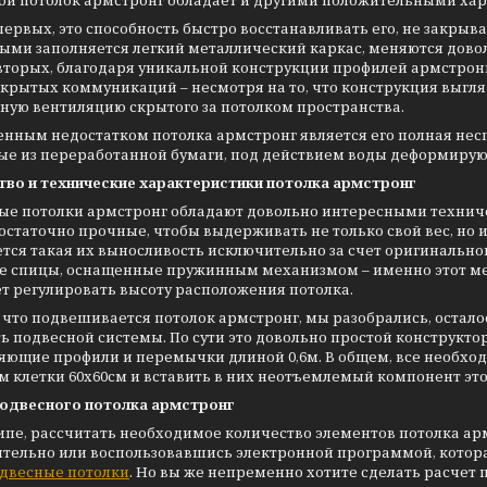
ой потолок армстронг обладает и другими положительными хар
первых, это способность быстро восстанавливать его, не закры
ыми заполняется легкий металлический каркас, меняются довол
вторых, благодаря уникальной конструкции профилей армстрон
скрытых коммуникаций – несмотря на то, что конструкция выгля
ную вентиляцию скрытого за потолком пространства.
нным недостатком потолка армстронг является его полная несп
ые из переработанной бумаги, под действием воды деформирую
тво и технические характеристики потолка армстронг
ые потолки армстронг обладают довольно интересными техничес
остаточно прочные, чтобы выдерживать не только свой вес, но и
тся такая их выносливость исключительно за счет оригинальн
ве спицы, оснащенные пружинным механизмом – именно этот мех
т регулировать высоту расположения потолка.
а что подвешивается потолок армстронг, мы разобрались, оста
ь подвесной системы. По сути это довольно простой конструктор,
ющие профили и перемычки длиной 0,6м. В общем, все необходи
 клетки 60х60см и вставить в них неотъемлемый компонент это
подвесного потолка армстронг
пе, рассчитать необходимое количество элементов потолка арм
ятельно или воспользовавшись электронной программой, котора
двесные потолки
. Но вы же непременно хотите сделать расчет 