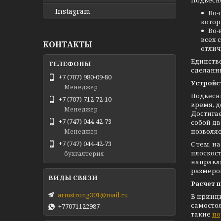
Подвесн
Instagram
Во-
котор
Во-
всех 
КОНТАКТЫ
отлич
Единстве
сделанн
+7 (707) 980-09-80
Устройс
Менеджер
Подвесн
+7 (707) 712-72-10
время, д
Менеджер
Достигае
+7 (747) 044-42-73
собой д
позволяе
Менеджер
+7 (747) 044-42-73
С тем, н
плоскост
бухгалтерия
направля
размером
Расчет 
armstrong301@mail.ru
В принци
самосто
+77071122987
такие
по