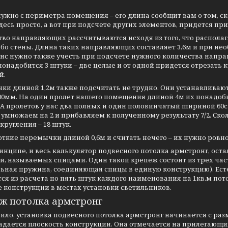
ужно с периметра помещения – его длина сообщит вам о том, с
Здесь просто, а вот при подсчете других элементов, придется пр
во направляющих рассчитываются исходя из того, что располагаю
бо стены. Длина таких направляющих составляет 3,6м и при не
анс нужно также учесть при подсчете нужного количества напр
понадобится 3 штуки – две целые и от одной придется отрезать
й.
ки длиной 1,2м также подсчитать не трудно. Они устанавлив
0мм. На один пролет нашего помещения длиной 4м их понадобит
 А пролетов у нас два полных и один половинчатый шириной 60с
умножаем на 2 и прибавляем к полученному результату 7/2. Сколь
кругления – 18 штук.
откие перемычки длиной 0,6м и считать нечего – их нужно ровно
ринципе, и весь калькулятор подвесного потолка армстронг, ос
, называемых спицами. Один такой крепеж состоит из трех част
ьная пружина, соединяющая спицы в единую конструкцию). Есте
ся из расчета по пять штук каждого наименования на 1кв.м пот
 конструкции в местах установки светильников.
ж потолка армстронг
ило, установка подвесного потолка армстронг начинается с ра
задается плоскость конструкции. Она отмечается на прилегающ