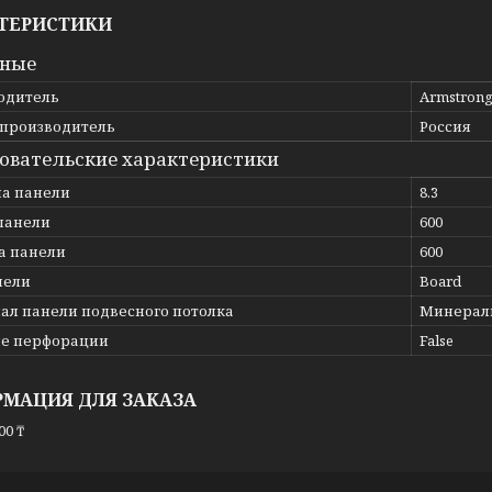
ТЕРИСТИКИ
вные
одитель
Armstron
 производитель
Россия
овательские характеристики
а панели
8.3
панели
600
 панели
600
нели
Board
ал панели подвесного потолка
Минерал
е перфорации
False
МАЦИЯ ДЛЯ ЗАКАЗА
00 ₸