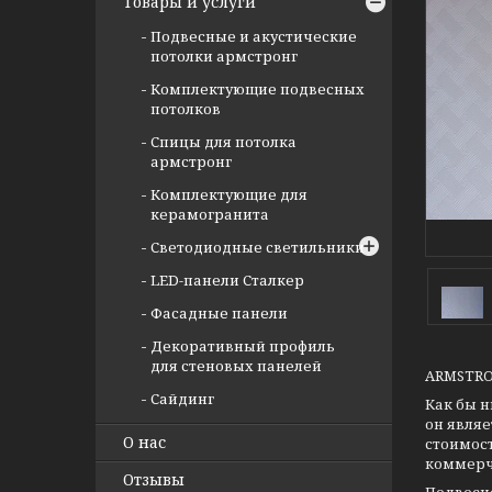
Товары и услуги
Подвесные и акустические
потолки армстронг
Комплектующие подвесных
потолков
Спицы для потолка
армстронг
Комплектующие для
керамогранита
Светодиодные светильники
LED-панели Сталкер
Фасадные панели
Декоративный профиль
для стеновых панелей
ARMSTRO
Сайдинг
Как бы н
он явля
О нас
стоимост
коммерч
Отзывы