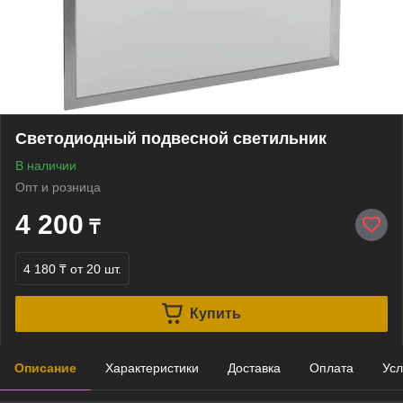
Светодиодный подвесной светильник
В наличии
Опт и розница
4 200
₸
4 180 ₸
от 20 шт.
Купить
Описание
Характеристики
Доставка
Оплата
Усл