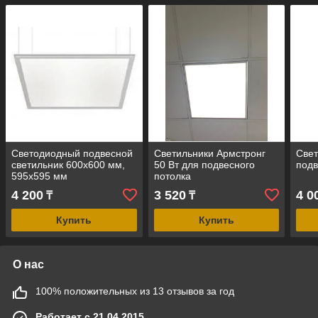
Светодиодный подвесной
Светильники Армстронг
Свет
светильник 600х600 мм,
50 Вт для подвесного
подв
595х595 мм
потолка
4 200
3 520
4 0
₸
₸
Купить
Купить
О нас
100% положительных из 13 отзывов за год
Работает с 21.04.2015