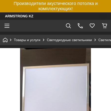
Производители акустического потолка и
комплектующих!
ARMSTRONG KZ
Товары и услуги
Светодиодные светильники
Светил