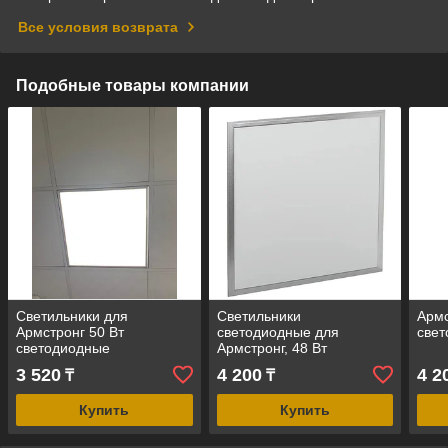
Все условия возврата
Подобные товары компании
Светильники для
Светильники
Армс
Армстронг 50 Вт
светодиодные для
свет
светодиодные
Армстронг, 48 Вт
3 520
4 200
4 2
₸
₸
Купить
Купить