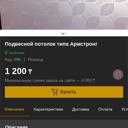
Подвесной потолок типа Армстронг
В наличии
Код: 996
Розница
1 200
₸
Минимальная сумма заказа на сайте — 4 000 ₸
Купить
Описание
Характеристики
Доставка
Оплата
Усл
Описание