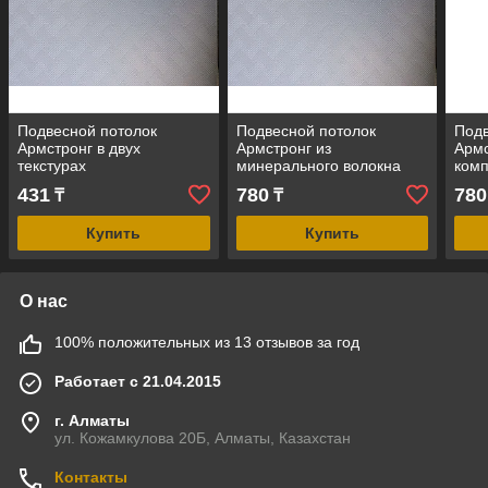
Подвесной потолок
Подвесной потолок
Подв
Армстронг в двух
Армстронг из
Армс
текстурах
минерального волокна
комп
431
780
780
₸
₸
Купить
Купить
О нас
100% положительных из 13 отзывов за год
Работает с 21.04.2015
г. Алматы
ул. Кожамкулова 20Б, Алматы, Казахстан
Контакты