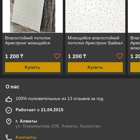
Влагостойкий потолок
Моющийся влагостойкий
Влаг
Армстронг моющийся
потолок Армстронг Байкал
Армс
мою
1 200
1 200
1 2
₸
₸
Купить
Купить
О нас
100% положительных из 13 отзывов за год
Работает с 21.04.2015
г. Алматы
ул. Кожамкулова 20Б, Алматы, Казахстан
Контакты