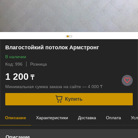
Влагостойкий потолок Армстронг
В наличии
Код: 996
Розница
1 200
₸
Минимальная сумма заказа на сайте — 4 000 ₸
Купить
Описание
Характеристики
Доставка
Оплата
Усл
Описание