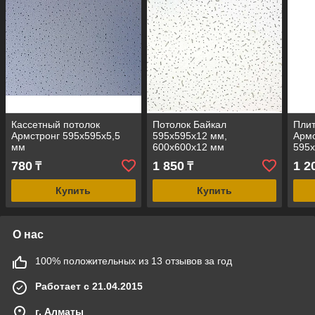
Кассетный потолок
Потолок Байкал
Плит
Армстронг 595х595х5,5
595х595х12 мм,
Армс
мм
600х600х12 мм
595
780
1 850
1 2
₸
₸
Купить
Купить
О нас
100% положительных из 13 отзывов за год
Работает с 21.04.2015
г. Алматы