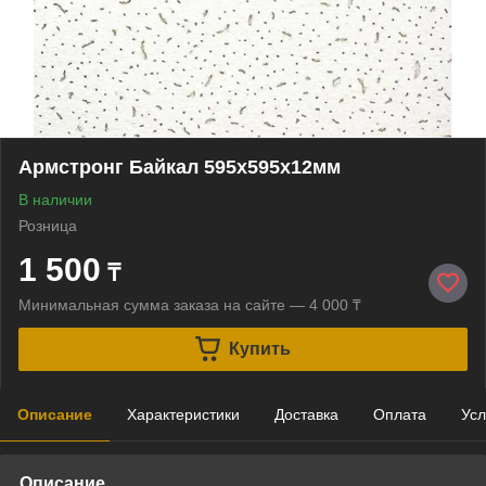
Армстронг Байкал 595х595х12мм
В наличии
Розница
1 500
₸
Минимальная сумма заказа на сайте — 4 000 ₸
Купить
Описание
Характеристики
Доставка
Оплата
Усл
Описание